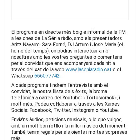
k
El programa en directe més boig e informal de la FM
a les ones de La Sénia ràdio, amb els presentadors
Aritz Navarro, Sara Forné, DJ Arturo i Jose Maria (el
home del temps), on podràs interactuar amb
nosaltres amb les vostres preguntes o comentaris
per al convidat que ens acompanyarà cada nit
a
través del xat de la web
www.laseniaradio.cat
o el
Whatssap
666077742.
A cada programa tindrem l’entrevista amb el
convidat, la nostra llista dels èxits, la broma
telefònica a càrrec del Youtuber «Tortosícrack», i
molt més.
Podeu col·laborar a través a les Xarxes
Socials: Facebook, Twitter, Instagram o Youtube.
Envia’ns àudios, peticions musicals, o lo que vulgos,
amb un molt bon rotllo i la millor musica del moment,
també tenim regals per als oients i moltes sorpreses
més.