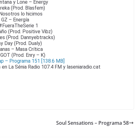
tana y Lone – Energy
reka (Prod. Blasfem)
Nosotros lo hicimos
 GZ – Energía
#FueraTheSerie 1
iño (Prod. Positive Vibz)
tes (Prod. Dannyebtracks)
y Day (Prod. Dualy)
anas – Masa Crítica
IGOT (Prod. Enry – K)
p – Programa 151 [138.6 MB]
 en La Sénia Radio 107.4 FM y laseniaradio.cat
Soul Sensations – Programa 58