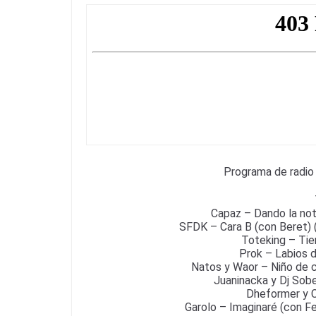
c
itt
e
at
ai
e
er
gr
s
l
b
a
A
o
m
p
o
p
k
Programa de radio
Capaz – Dando la not
SFDK – Cara B (con Beret) 
Toteking – Ti
Prok – Labios d
Natos y Waor – Niño de cr
Juaninacka y Dj Sobe 
Dheformer y C
Garolo – Imaginaré (con F