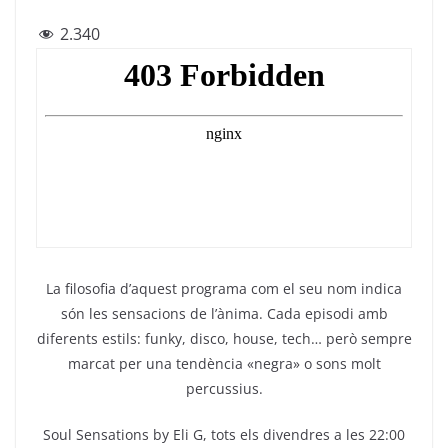
a
w
el
h
m
2.340
c
itt
e
at
ai
e
er
gr
s
l
b
a
A
o
m
p
o
p
k
La filosofia d’aquest programa com el seu nom indica
són les sensacions de l’ànima. Cada episodi amb
diferents estils: funky, disco, house, tech… però sempre
marcat per una tendència «negra» o sons molt
percussius.
Soul Sensations by Eli G, tots els divendres a les 22:00