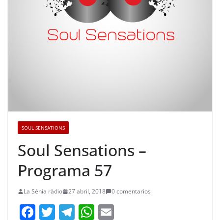
SOUL SENSATIONS
Soul Sensations –
Programa 57
La Sénia ràdio
27 abril, 2018
0 comentarios
F
T
T
W
E