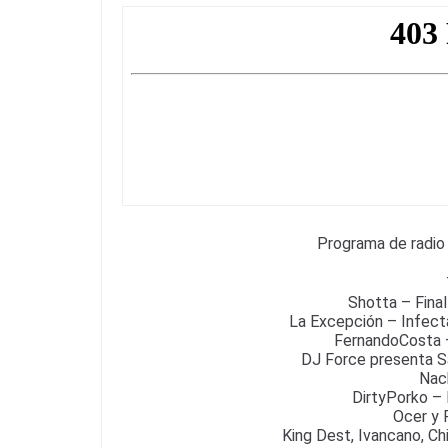
c
itt
e
at
ai
e
er
gr
s
l
b
a
A
o
m
p
o
p
k
Programa de radio
Shotta – Final
La Excepción – Infect
FernandoCosta –
DJ Force presenta S
Nac
DirtyPorko – 
Ocer y
King Dest, Ivancano, Ch