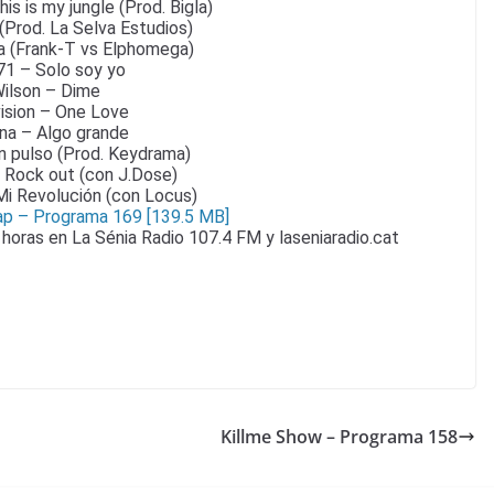
is is my jungle (Prod. Bigla)
 (Prod. La Selva Estudios)
ía (Frank-T vs Elphomega)
71 – Solo soy yo
Wilson – Dime
ision – One Love
ina – Algo grande
n pulso (Prod. Keydrama)
– Rock out (con J.Dose)
i Revolución (con Locus)
p – Programa 169 [139.5 MB]
 horas en La Sénia Radio 107.4 FM y laseniaradio.cat
Killme Show – Programa 158