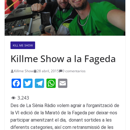
KILL ME SHOW
Killme Show a la Fageda
Killme Show
28 abril, 2015
0 comentarios
F
T
T
W
E
a
w
el
h
m
3.243
c
itt
e
at
ai
Des de La Sènia Ràdio volem agrair a l’organització de
e
er
gr
s
l
la VI edició de la Marató de la Fageda per deixar-nos
b
a
A
participar amenitzant el dia, donant sortides a les
o
m
p
diferents categories, així com retransmissió de les