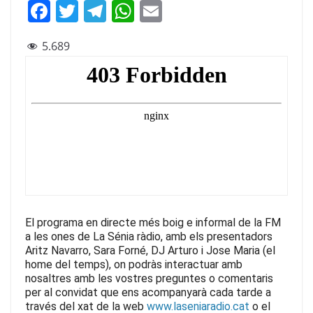
F
T
T
W
E
a
w
el
h
m
5.689
c
itt
e
at
ai
e
er
gr
s
l
b
a
A
o
m
p
o
p
k
El programa en directe més boig e informal de la FM
a les ones de La Sénia ràdio, amb els presentadors
Aritz Navarro, Sara Forné, DJ Arturo i Jose Maria (el
home del temps), on podràs interactuar amb
nosaltres amb les vostres preguntes o comentaris
per al convidat que ens acompanyarà cada tarde
a
través del xat de la web
www.laseniaradio.cat
o el