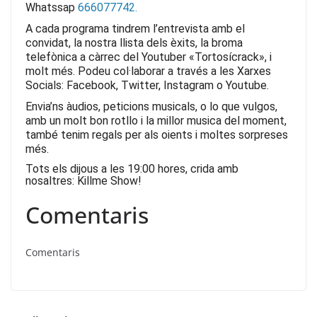
Whatssap
666077742.
A cada programa tindrem l’entrevista amb el
convidat, la nostra llista dels èxits, la broma
telefònica a càrrec del Youtuber «Tortosícrack», i
molt més.
Podeu col·laborar a través a les Xarxes
Socials: Facebook, Twitter, Instagram o Youtube.
Envia’ns àudios, peticions musicals, o lo que vulgos,
amb un molt bon rotllo i la millor musica del moment,
també tenim regals per als oients i moltes sorpreses
més.
Tots els dijous a les 19:00 hores, crida amb
nosaltres: Killme Show!
Comentaris
Comentaris