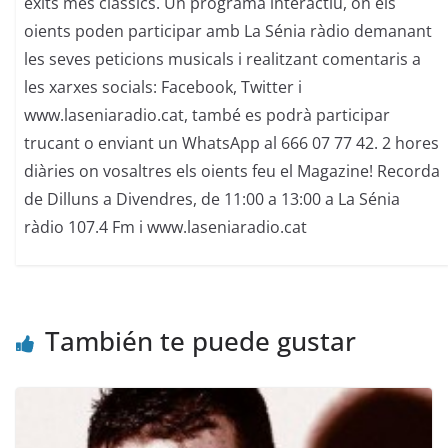
èxits més clàssics. Un programa interactiu, on els
oients poden participar amb La Sénia ràdio demanant
les seves peticions musicals i realitzant comentaris a
les xarxes socials: Facebook, Twitter i
www.laseniaradio.cat, també es podrà participar
trucant o enviant un WhatsApp al 666 07 77 42. 2 hores
diàries on vosaltres els oients feu el Magazine! Recorda
de Dilluns a Divendres, de 11:00 a 13:00 a La Sénia
ràdio 107.4 Fm i www.laseniaradio.cat
También te puede gustar