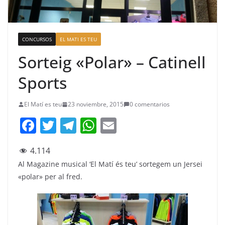
CONCURSOS
EL MATI ES TEU
Sorteig «Polar» – Catinell
Sports
El Matí es teu
23 noviembre, 2015
0 comentarios
F
T
T
W
E
a
w
el
h
m
4.114
c
itt
e
at
ai
Al Magazine musical ‘El Matí és teu’ sortegem un Jersei
e
er
gr
s
l
«polar» per al fred.
b
a
A
o
m
p
o
p