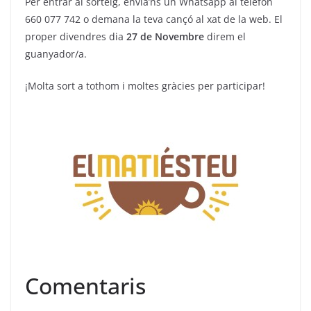
Per entrar al sorteig, envia’ns un Whatsapp al telèfon
660 077 742 o demana la teva cançó al xat de la web. El
proper divendres dia
27 de Novembre
direm el
guanyador/a.
¡Molta sort a tothom i moltes gràcies per participar!
Comentaris