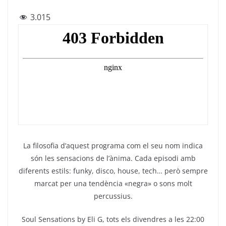
a
w
el
h
m
3.015
c
itt
e
at
ai
e
er
gr
s
l
b
a
A
o
m
p
o
p
k
La filosofia d’aquest programa com el seu nom indica
són les sensacions de l’ànima. Cada episodi amb
diferents estils: funky, disco, house, tech… però sempre
marcat per una tendència «negra» o sons molt
percussius.
Soul Sensations by Eli G, tots els divendres a les 22:00