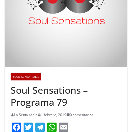
SOUL SENSATIONS
Soul Sensations –
Programa 79
La Sénia ràdio
1 febrero, 2019
0 comentarios
F
T
T
W
E