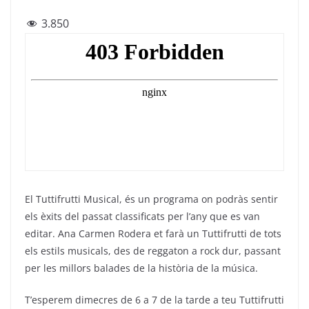
a
w
el
h
m
3.850
c
itt
e
at
ai
e
er
gr
s
l
b
a
A
o
m
p
o
p
k
El Tuttifrutti Musical, és un programa on podràs sentir
els èxits del passat classificats per l’any que es van
editar. Ana Carmen Rodera et farà un Tuttifrutti de tots
els estils musicals, des de reggaton a rock dur, passant
per les millors balades de la història de la música.
T’esperem dimecres de 6 a 7 de la tarde a teu Tuttifrutti