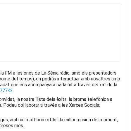
 la FM a les ones de La Sénia ràdio, amb els presentadors
l home del temps), on podràs interactuar amb nosaltres amb
nvidat que ens acompanyarà cada nit
a través del xat de la
77742.
vidat, la nostra llista dels èxits, la broma telefònica a
s.
Podeu col·laborar a través a les Xarxes Socials:
ulgos, amb un molt bon rotllo i la millor musica del moment,
rpreses més.