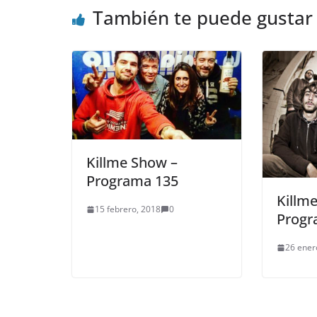
También te puede gustar
Killme Show –
Programa 135
Killm
15 febrero, 2018
0
Progr
26 ener