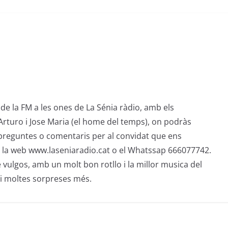
de la FM a les ones de La Sénia ràdio, amb els
Arturo i Jose Maria (el home del temps), on podràs
preguntes o comentaris per al convidat que ens
 la web www.laseniaradio.cat o el Whatssap 666077742.
 vulgos, amb un molt bon rotllo i la millor musica del
i moltes sorpreses més.