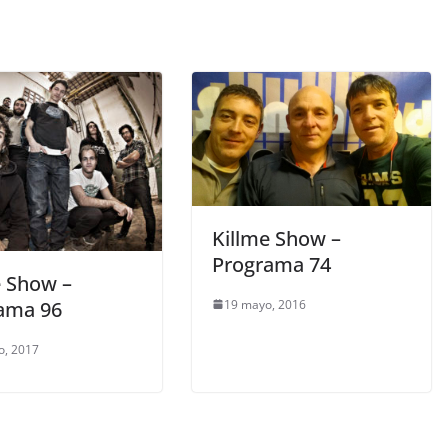
Killme Show –
Programa 74
e Show –
19 mayo, 2016
ama 96
o, 2017