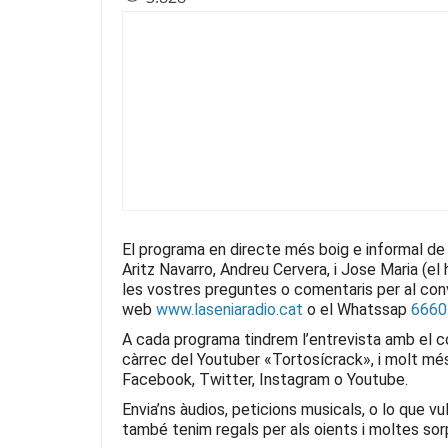
c
itt
e
at
ai
e
er
gr
s
l
b
a
A
o
m
p
o
p
k
El programa en directe més boig e informal de
Aritz Navarro, Andreu Cervera, i Jose Maria (e
les vostres preguntes o comentaris per al co
web
www.laseniaradio.cat
o el Whatssap
6660
A cada programa tindrem l’entrevista amb el con
càrrec del Youtuber «Tortosícrack», i molt mé
Facebook, Twitter, Instagram o Youtube.
Envia’ns àudios, peticions musicals, o lo que v
també tenim regals per als oients i moltes so